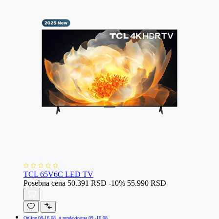
TCL 65V6C LED TV
Posebna cena
50.391 RSD
-10%
55.990 RSD
Online 08-16.08. u prodavicama 09.-16.08.