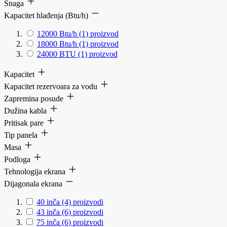
Snaga
Kapacitet hlađenja (Btu/h)
12000 Btu/h
(1)
proizvod
18000 Btu/h
(1)
proizvod
24000 BTU
(1)
proizvod
Kapacitet
Kapacitet rezervoara za vodu
Zapremina posude
Dužina kabla
Pritisak pare
Tip panela
Masa
Podloga
Tehnologija ekrana
Dijagonala ekrana
40 inča
(4)
proizvodi
43 inča
(6)
proizvodi
75 inča
(6)
proizvodi