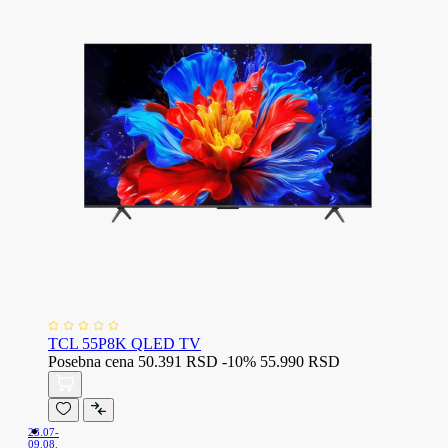
TCL 55P8K QLED TV
Posebna cena
50.391 RSD
-10%
55.990 RSD
23.07-
09.08.