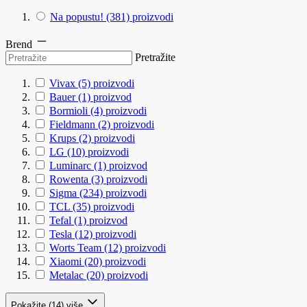
Na popustu!
(381)
proizvodi
Brend
Pretražite
Vivax
(5)
proizvodi
Bauer
(1)
proizvod
Bormioli
(4)
proizvodi
Fieldmann
(2)
proizvodi
Krups
(2)
proizvodi
LG
(10)
proizvodi
Luminarc
(1)
proizvod
Rowenta
(3)
proizvodi
Sigma
(234)
proizvodi
TCL
(35)
proizvodi
Tefal
(1)
proizvod
Tesla
(12)
proizvodi
Worts Team
(12)
proizvodi
Xiaomi
(20)
proizvodi
Metalac
(20)
proizvodi
Pokažite (14) više