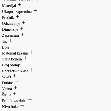
Materijal
Ukupna zapremina
Prečnik
Održavanje
Dimenzije
Zapremina
Tip
Boja
Materijal kazana
Vrsta bojlera
Broj obrtaja
Energetska klasa
Wi-Fi
Dubina
Visina
Širina
Protok vazduha
Nivo buke