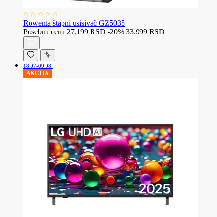
Rowenta štapni usisivač GZ5035
Posebna cena
27.199 RSD
-20%
33.999 RSD
18.07-09.08.
AKCIJA