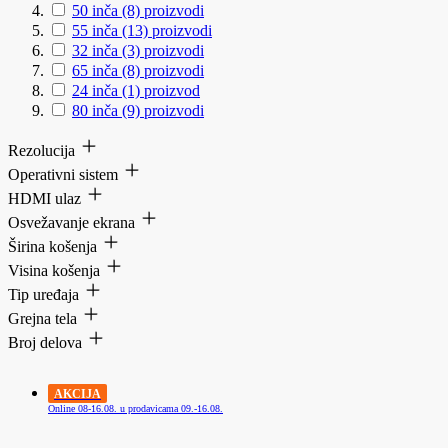
50 inča
(8)
proizvodi
55 inča
(13)
proizvodi
32 inča
(3)
proizvodi
65 inča
(8)
proizvodi
24 inča
(1)
proizvod
80 inča
(9)
proizvodi
Rezolucija
Operativni sistem
HDMI ulaz
Osvežavanje ekrana
Širina košenja
Visina košenja
Tip uređaja
Grejna tela
Broj delova
AKCIJA
Online 08-16.08. u prodavicama 09.-16.08.