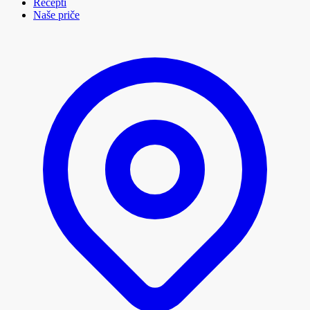
Recepti
Naše priče