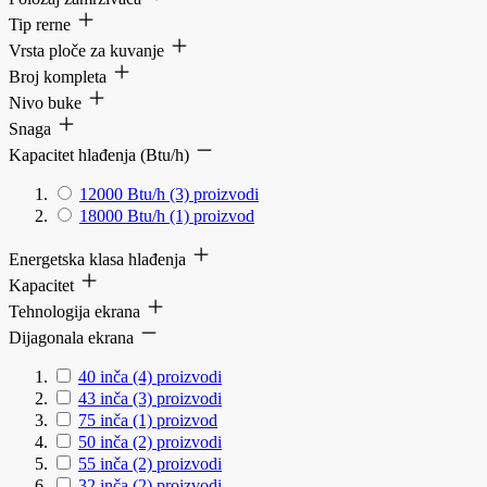
Tip rerne
Vrsta ploče za kuvanje
Broj kompleta
Nivo buke
Snaga
Kapacitet hlađenja (Btu/h)
12000 Btu/h
(3)
proizvodi
18000 Btu/h
(1)
proizvod
Energetska klasa hlađenja
Kapacitet
Tehnologija ekrana
Dijagonala ekrana
40 inča
(4)
proizvodi
43 inča
(3)
proizvodi
75 inča
(1)
proizvod
50 inča
(2)
proizvodi
55 inča
(2)
proizvodi
32 inča
(2)
proizvodi