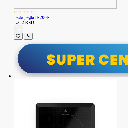
Tesla pegla IR200R
1.352 RSD