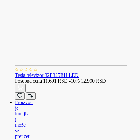
Tesla televizor 32E325BH LED
Posebna cena
11.691 RSD
-10%
12.990 RSD
Proizvod
je
lomljiv
i
može
se
preuzeti