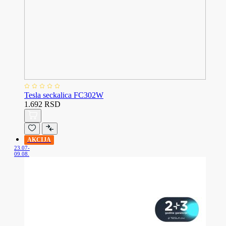
Tesla seckalica FC302W
1.692 RSD
AKCIJA
23.07-
09.08.