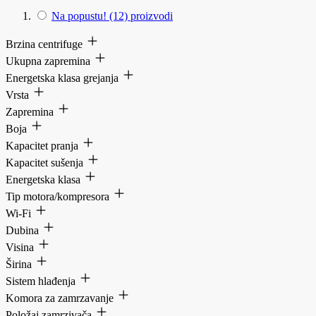
Na popustu!
(12)
proizvodi
Brzina centrifuge
Ukupna zapremina
Energetska klasa grejanja
Vrsta
Zapremina
Boja
Kapacitet pranja
Kapacitet sušenja
Energetska klasa
Tip motora/kompresora
Wi-Fi
Dubina
Visina
Širina
Sistem hlađenja
Komora za zamrzavanje
Položaj zamrzivača