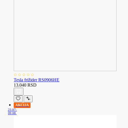
Tesla frižider RS0906HE
13.040 RSD
AKCIJA
23.07-
09.08.