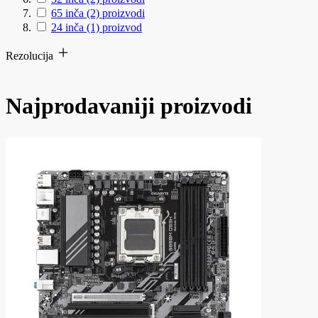
65 inča
(2)
proizvodi
24 inča
(1)
proizvod
Rezolucija
Najprodavaniji proizvodi