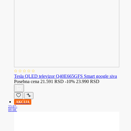
Tesla QLED televizor Q40E665GFS Smart google siva
Posebna cena
21.591 RSD
-10%
23.990 RSD
AKCIJA
23.07-
09.08.